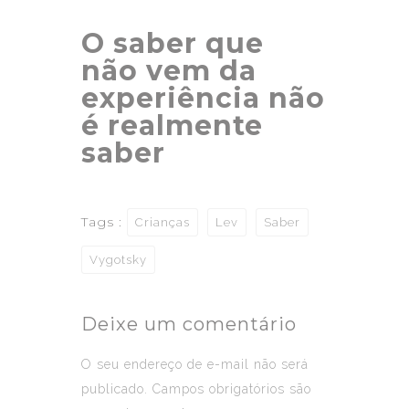
O saber que
não vem da
experiência não
é realmente
saber
Tags :
Crianças
Lev
Saber
Vygotsky
Deixe um comentário
O seu endereço de e-mail não será
publicado.
Campos obrigatórios são